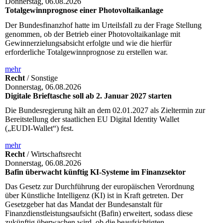
Donnerstag, 06.08.2026
Totalgewinnprognose einer Photovoltaikanlage
Der Bundesfinanzhof hatte im Urteilsfall zu der Frage Stellung
genommen, ob der Betrieb einer Photovoltaikanlage mit
Gewinnerzielungsabsicht erfolgte und wie die hierfür
erforderliche Totalgewinnprognose zu erstellen war.
mehr
Recht
/ Sonstige
Donnerstag, 06.08.2026
Digitale Brieftasche soll ab 2. Januar 2027 starten
Die Bundesregierung hält an dem 02.01.2027 als Zieltermin zur
Bereitstellung der staatlichen EU Digital Identity Wallet
(„EUDI-Wallet“) fest.
mehr
Recht
/ Wirtschaftsrecht
Donnerstag, 06.08.2026
Bafin überwacht künftig KI-Systeme im Finanzsektor
Das Gesetz zur Durchführung der europäischen Verordnung
über Künstliche Intelligenz (KI) ist in Kraft getreten. Der
Gesetzgeber hat das Mandat der Bundesanstalt für
Finanzdienstleistungsaufsicht (Bafin) erweitert, sodass diese
zukünftig überwachen wird, ob die beaufsichtigten