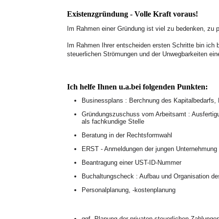
Existenzgründung - Volle Kraft voraus!
Im Rahmen einer Gründung ist viel zu bedenken, zu p
Im Rahmen Ihrer entscheiden ersten Schritte bin ich b
steuerlichen Strömungen und der Unwegbarkeiten ein
Ich helfe Ihnen u.a.bei folgenden Punkten:
Businessplans : Berchnung des Kapitalbedarfs, E
Gründungszuschuss vom Arbeitsamt : Ausfertigu
als fachkundige Stelle
Beratung in der Rechtsformwahl
ERST - Anmeldungen der jungen Unternehmung
Beantragung einer UST-ID-Nummer
Buchaltungscheck : Aufbau und Organisation d
Personalplanung, -kostenplanung
ggf. Planung der privaten steuerlichen Zahlunge