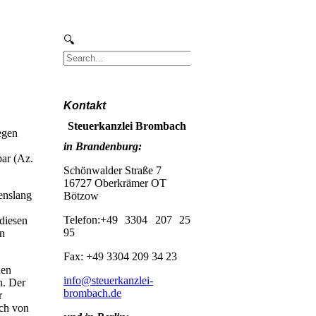
Kontakt
Steuerkanzlei Brombach
egen
in Brandenburg:
bar (Az.
Schönwalder Straße 7
16727 Oberkrämer OT
enslang
Bötzow
Telefon:+49 3304 207 25
diesen
95
en
Fax: +49 3304 209 34 23
den
info@steuerkanzlei-
h. Der
brombach.de
r
ich von