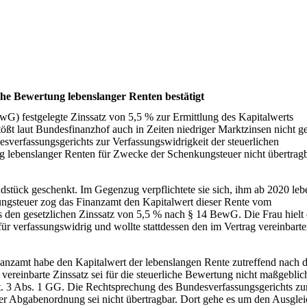
che Bewertung lebenslanger Renten bestätigt
G) festgelegte Zinssatz von 5,5 % zur Ermittlung des Kapitalwerts
ößt laut Bundesfinanzhof auch in Zeiten niedriger Marktzinsen nicht g
verfassungsgerichts zur Verfassungswidrigkeit der steuerlichen
g lebenslanger Renten für Zwecke der Schenkungsteuer nicht übertrag
dstück geschenkt. Im Gegenzug verpflichtete sie sich, ihm ab 2020 leb
ungsteuer zog das Finanzamt den Kapitalwert dieser Rente vom
s den gesetzlichen Zinssatz von 5,5 % nach § 14 BewG. Die Frau hielt 
ür verfassungswidrig und wollte stattdessen den im Vertrag vereinbart
anzamt habe den Kapitalwert der lebenslangen Rente zutreffend nach 
 vereinbarte Zinssatz sei für die steuerliche Bewertung nicht maßgeblic
rt. 3 Abs. 1 GG. Die Rechtsprechung des Bundesverfassungsgerichts zu
er Abgabenordnung sei nicht übertragbar. Dort gehe es um den Ausgle