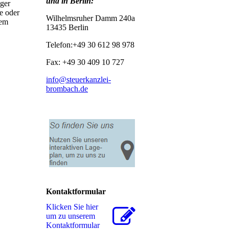
und in Berlin:
iger
e oder
Wilhelmsruher Damm 240a
dem
13435 Berlin
Telefon:+49 30 612 98 978
Fax: +49 30 409 10 727
info@steuerkanzlei-
brombach.de
Kontaktformular
Klicken Sie hier
um zu unserem
Kon­takt­for­mu­lar