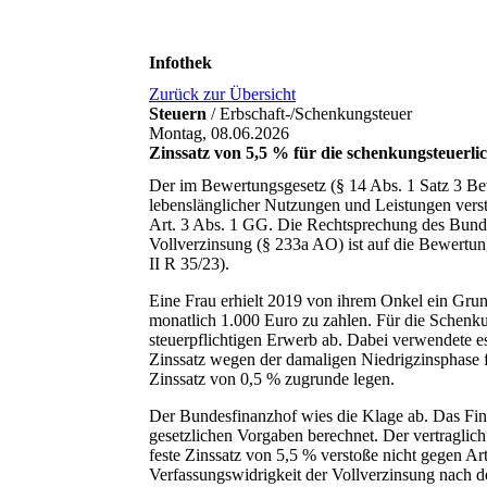
Infothek
Zurück zur Übersicht
Steuern
/ Erbschaft-/Schenkungsteuer
Montag, 08.06.2026
Zinssatz von 5,5 % für die schenkungsteuerli
Der im Bewertungsgesetz (§ 14 Abs. 1 Satz 3 Bew
lebenslänglicher Nutzungen und Leistungen verst
Art. 3 Abs. 1 GG. Die Rechtsprechung des Bundes
Vollverzinsung (§ 233a AO) ist auf die Bewertun
II R 35/23).
Eine Frau erhielt 2019 von ihrem Onkel ein Grun
monatlich 1.000 Euro zu zahlen. Für die Schenk
steuerpflichtigen Erwerb ab. Dabei verwendete e
Zinssatz wegen der damaligen Niedrigzinsphase f
Zinssatz von 0,5 % zugrunde legen.
Der Bundesfinanzhof wies die Klage ab. Das Fin
gesetzlichen Vorgaben berechnet. Der vertraglich
feste Zinssatz von 5,5 % verstoße nicht gegen A
Verfassungswidrigkeit der Vollverzinsung nach d